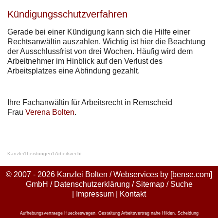
Kündigungsschutzverfahren
Gerade bei einer Kündigung kann sich die Hilfe einer
Rechtsanwältin auszahlen. Wichtig ist hier die Beachtung
der Ausschlussfrist von drei Wochen. Häufig wird dem
Arbeitnehmer im Hinblick auf den Verlust des
Arbeitsplatzes eine Abfindung gezahlt.
Ihre Fachanwältin für Arbeitsrecht in Remscheid
Frau
Verena Bolten
.
Kanzlei
1
Leistungen
1
Arbeitsrecht
© 2007 - 2026 Kanzlei Bolten / Webservices by
[bense.com]
GmbH
/
Datenschutzerklärung
/
Sitemap
/
Suche
|
Impressum
|
Kontakt
Aufhebungsvertraege Hueckeswagen
,
Gestaltung Arbeitsvertrag nahe Hilden
,
Scheidung