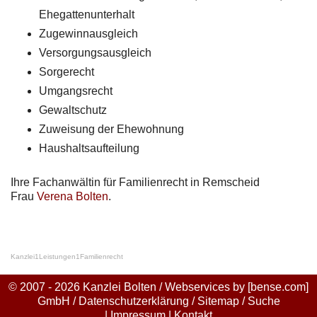
Ehegattenunterhalt
Zugewinnausgleich
Versorgungsausgleich
Sorgerecht
Umgangsrecht
Gewaltschutz
Zuweisung der Ehewohnung
Haushaltsaufteilung
Ihre Fachanwältin für Familienrecht in Remscheid
Frau
Verena Bolten
.
Kanzlei
1
Leistungen
1
Familienrecht
© 2007 - 2026 Kanzlei Bolten / Webservices by
[bense.com]
GmbH
/
Datenschutzerklärung
/
Sitemap
/
Suche
|
Impressum
|
Kontakt