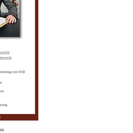
tsrecht
ienrecht
nnerstag von 9:00
hr
von
r
arung.
e
003