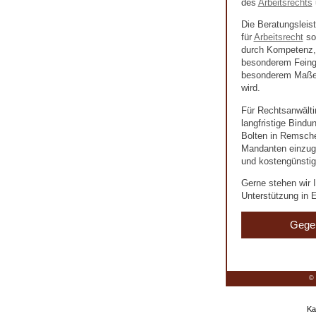
des
Arbeitsrechts
Die Beratungsleis
für
Arbeitsrecht
so
durch Kompetenz, 
besonderem Feingef
besonderem Maße 
wird.
Für Rechtsanwälti
langfristige Bind
Bolten in Remschei
Mandanten einzuge
und kostengünstig
Gerne stehen wir I
Unterstützung in E
Gege
© 
Ka