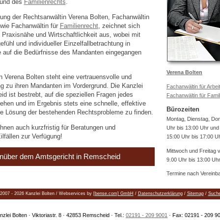
und des
Familienrechts
.
tung der Rechtsanwältin Verena Bolten, Fachanwältin
wie Fachanwältin für
Familienrecht
, zeichnet sich
Praxisnähe und Wirtschaftlichkeit aus, wobei mit
ühl und individueller Einzelfallbetrachtung in
auf die Bedürfnisse des Mandanten eingegangen
Verena Bolten
n Verena Bolten steht eine vertrauensvolle und
ung zu ihren Mandanten im Vordergrund. Die Kanzlei
Fachanwältin für Arbei
d ist bestrebt, auf die speziellen Fragen jedes
Fachanwältin für Famil
hen und im Ergebnis stets eine schnelle, effektive
Bürozeiten
e Lösung der bestehenden Rechtsprobleme zu finden.
Montag, Dienstag, Do
hnen auch kurzfristig für Beratungen und
Uhr bis 13:00 Uhr und
ilfällen zur Verfügung!
15:00 Uhr bis 17:00 U
Mittwoch und Freitag 
nüber dem Amtsgericht in Remscheid
9.00 Uhr bis 13:00 Uh
Termine nach Vereinb
2007 - 2026 Kanzlei Bolten / Webservices by
[bense.com] GmbH
/
Datenschutzerklärung
/
Sitemap
/
Such
nzlei Bolten · Viktoriastr. 8 · 42853 Remscheid · Tel.:
02191 - 209 9001
· Fax: 02191 - 209 9