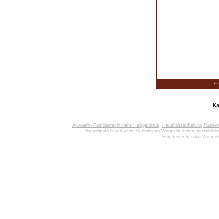
© 
Ka
Anwaeltin Familienrecht nahe Heiligenhaus
,
Haushaltsaufteilung Radev
Kuendigung Leverkusen
,
Kuendigung Wermelskirchen
,
betrieblic
Familienrecht nahe Wermel