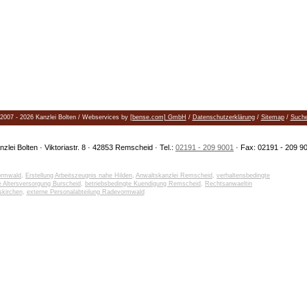
2007 - 2026 Kanzlei Bolten / Webservices by
[bense.com] GmbH
/
Datenschutzerklärung
/
Sitemap
/
Such
nzlei Bolten · Viktoriastr. 8 · 42853 Remscheid · Tel.:
02191 - 209 9001
· Fax: 02191 - 209 9
ormwald
,
Erstellung Arbeitszeugnis nahe Hilden
,
Anwaltskanzlei Remscheid
,
verhaltensbedingte
he Altersversorgung Burscheid
,
betriebsbedingte Kuendigung Remscheid
,
Rechtsanwaeltin
skirchen
,
externe Personalabteilung Radevormwald