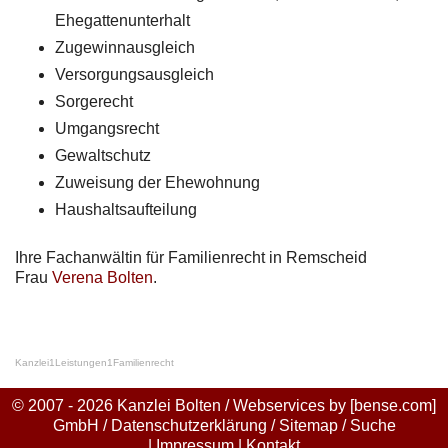
Ehegattenunterhalt
Zugewinnausgleich
Versorgungsausgleich
Sorgerecht
Umgangsrecht
Gewaltschutz
Zuweisung der Ehewohnung
Haushaltsaufteilung
Ihre Fachanwältin für Familienrecht in Remscheid
Frau
Verena Bolten
.
Kanzlei
1
Leistungen
1
Familienrecht
© 2007 - 2026 Kanzlei Bolten / Webservices by
[bense.com]
GmbH
/
Datenschutzerklärung
/
Sitemap
/
Suche
|
Impressum
|
Kontakt